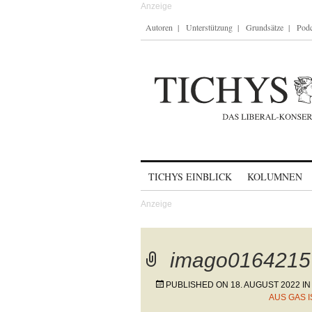
Autoren
Unterstützung
Grundsätze
Podc
Skip to content
TICHYS EINBLICK
KOLUMNEN
imago0164215
PUBLISHED ON
18. AUGUST 2022
I
AUS GAS 