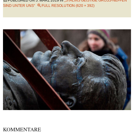
PUBLISHED ON
5. MÄRZ 2019
IN
„STALINS GEISTIGE GROSS-NEFFEN S
IND UNTER UNS“
FULL RESOLUTION (620 × 392)
KOMMENTARE