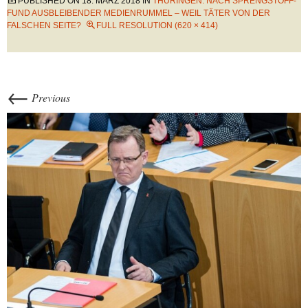
PUBLISHED ON
18. MÄRZ 2018
IN
THÜRINGEN: NACH SPRENGSTOFF-
FUND AUSBLEIBENDER MEDIENRUMMEL – WEIL TÄTER VON DER
FALSCHEN SEITE?
FULL RESOLUTION (620 × 414)
←
Previous