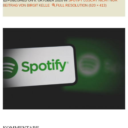
PUBLISHED ON
6. OKTOBER 2020
IN
SPOTIFY LÖSCHT NICHT NUR
BEITRAG VON BIRGIT KELLE
FULL RESOLUTION (620 × 413)
KOMMENTARE