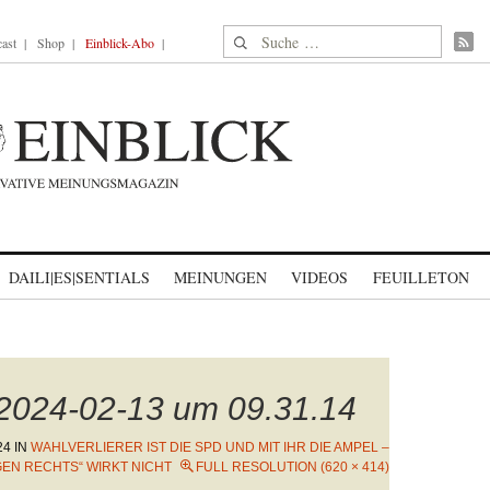
Suche nach:
ast
Shop
Einblick-Abo
DAILI|ES|SENTIALS
MEINUNGEN
VIDEOS
FEUILLETON
 2024-02-13 um 09.31.14
24
IN
WAHLVERLIERER IST DIE SPD UND MIT IHR DIE AMPEL –
GEN RECHTS“ WIRKT NICHT
FULL RESOLUTION (620 × 414)