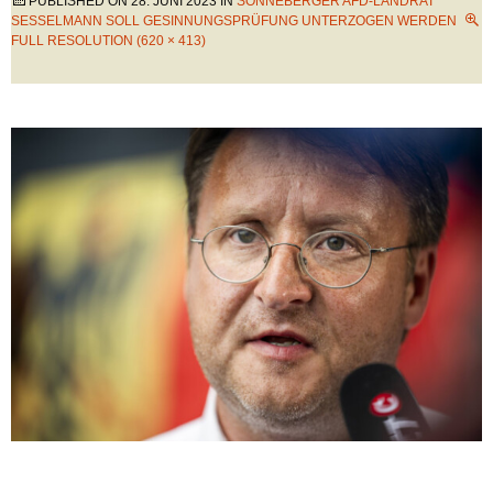
PUBLISHED ON
28. JUNI 2023
IN
SONNEBERGER AFD-LANDRAT
SESSELMANN SOLL GESINNUNGSPRÜFUNG UNTERZOGEN WERDEN
FULL RESOLUTION (620 × 413)