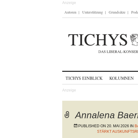
Autoren
Unterstützung
Grundsätze
Podc
Skip to content
TICHYS EINBLICK
KOLUMNEN
Annalena Baer
PUBLISHED ON
20. MAI 2026
IN
B
STÄRKT AUSKUNFTSR