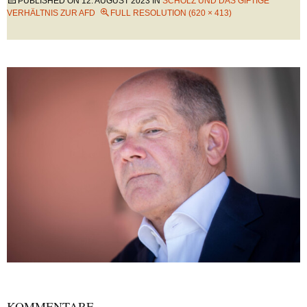
PUBLISHED ON
12. AUGUST 2023
IN
SCHOLZ UND DAS GIFTIGE
VERHÄLTNIS ZUR AFD
FULL RESOLUTION (620 × 413)
KOMMENTARE