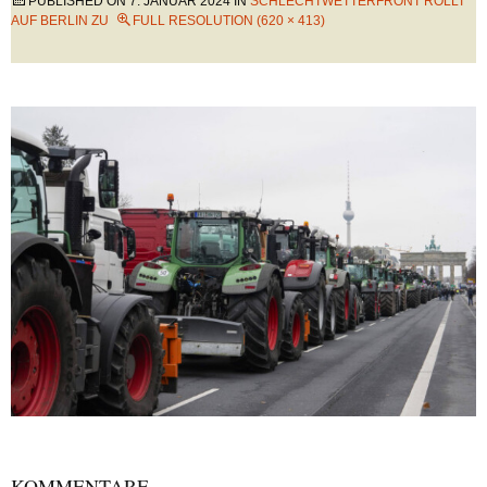
PUBLISHED ON
7. JANUAR 2024
IN
SCHLECHTWETTERFRONT ROLLT
AUF BERLIN ZU
FULL RESOLUTION (620 × 413)
KOMMENTARE