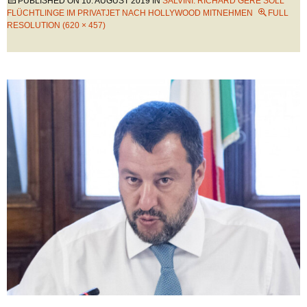
PUBLISHED ON
10. AUGUST 2019
IN
SALVINI: RICHARD GERE SOLL
FLÜCHTLINGE IM PRIVATJET NACH HOLLYWOOD MITNEHMEN
FULL
RESOLUTION (620 × 457)