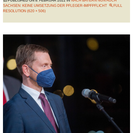
PUBLISHED ON
8. FEBRUAR 2022
IN
NACH BAYERN NUN AUCH
SACHSEN: KEINE UMSETZUNG DER PFLEGER-IMPFPFLICHT
FULL
RESOLUTION (620 × 506)