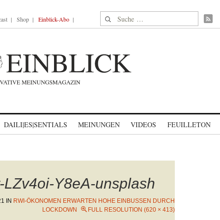
Suche nach:
ast
Shop
Einblick-Abo
DAILI|ES|SENTIALS
MEINUNGEN
VIDEOS
FEUILLETON
r-LZv4oi-Y8eA-unsplash
21
IN
RWI-ÖKONOMEN ERWARTEN HOHE EINBUSSEN DURCH L
OCKDOWN
FULL RESOLUTION (620 × 413)