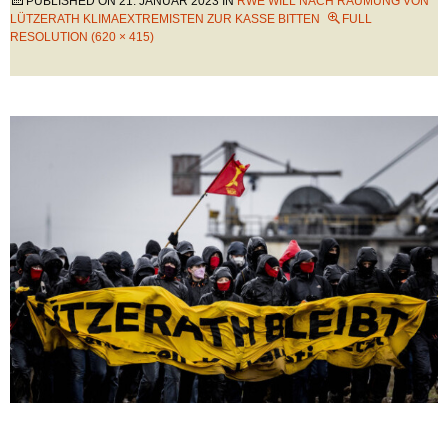
PUBLISHED ON
21. JANUAR 2023
IN
RWE WILL NACH RÄUMUNG VON
LÜTZERATH KLIMAEXTREMISTEN ZUR KASSE BITTEN
FULL
RESOLUTION (620 × 415)