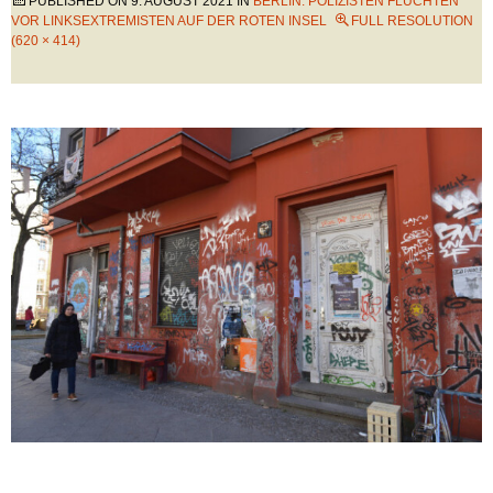
PUBLISHED ON
9. AUGUST 2021
IN
BERLIN: POLIZISTEN FLÜCHTEN
VOR LINKSEXTREMISTEN AUF DER ROTEN INSEL
FULL RESOLUTION
(620 × 414)