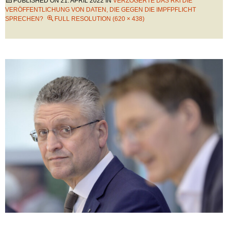
PUBLISHED ON
21. APRIL 2022
IN
VERZÖGERTE DAS RKI DIE
VERÖFFENTLICHUNG VON DATEN, DIE GEGEN DIE IMPFPFLICHT
SPRECHEN?
FULL RESOLUTION (620 × 438)