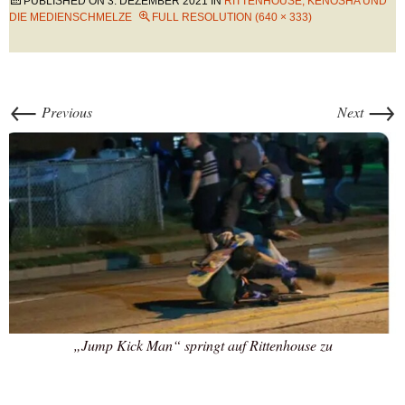
PUBLISHED ON
3. DEZEMBER 2021
IN
RITTENHOUSE, KENOSHA UND
DIE MEDIENSCHMELZE
FULL RESOLUTION (640 × 333)
←
→
Previous
Next
„Jump Kick Man“ springt auf Rittenhouse zu