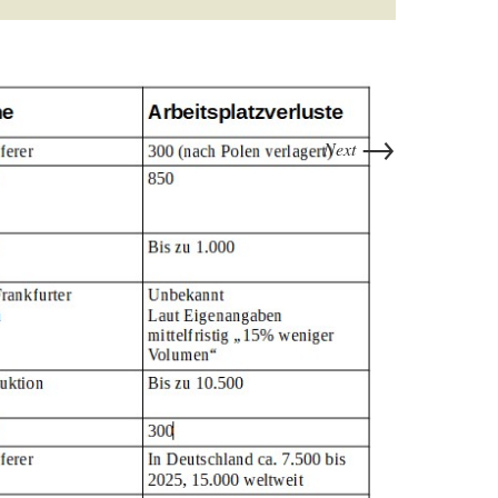
→
Next