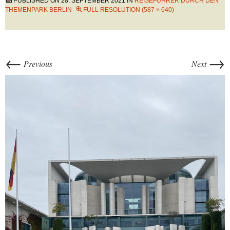
PUBLISHED ON
28. SEPTEMBER 2021
IN
REISEFÜHRER DURCH DEN
THEMENPARK BERLIN
FULL RESOLUTION (587 × 640)
←
→
Previous
Next