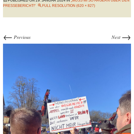
PUBLISHED ON
29. JANUAR 2024
IN
„MUSS MI SO ÄRGERN ÜBER DEN
PRESSEBERICHT!“
FULL RESOLUTION (620 × 827)
←
→
Previous
Next