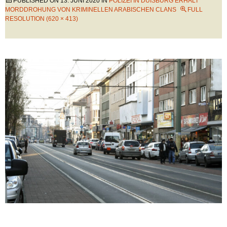
PUBLISHED ON
13. JUNI 2020
IN
POLIZEI IN DUISBURG ERHÄLT
MORDDROHUNG VON KRIMINELLEN ARABISCHEN CLANS
FULL
RESOLUTION (620 × 413)