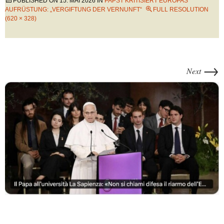
PUBLISHED ON
15. MAI 2026
IN
PAPST KRITISIERT EUROPAS
AUFRÜSTUNG: „VERGIFTUNG DER VERNUNFT“
FULL RESOLUTION
(620 × 328)
→
Next