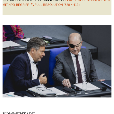
PUBLISHED ON
6. SEPTEMBER 2023
IN
OLAF SCHOLZ BLAMIERT SICH
MIT NPD-BEGRIFF
FULL RESOLUTION (620 × 413)
KOMMENTARE