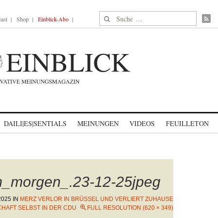
Suche nach:
ast
Shop
Einblick-Abo
DAILI|ES|SENTIALS
MEINUNGEN
VIDEOS
FEUILLETON
m_morgen_.23-12-25jpeg
2025
IN
MERZ VERLOR IN BRÜSSEL UND VERLIERT ZUHAUSE
AFT SELBST IN DER CDU
FULL RESOLUTION (620 × 349)