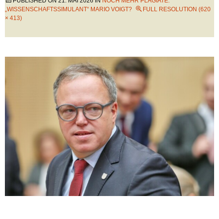
PUBLISHED ON
21. MAI 2026
IN
NOCH MEHR PLAGIATE:
„WISSENSCHAFTSSIMULANT“ MARIO VOIGT?
FULL RESOLUTION (620
× 413)