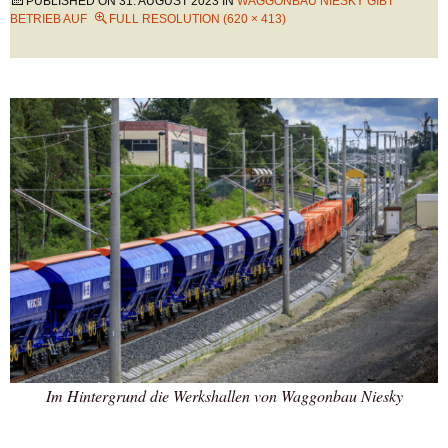
PUBLISHED ON
31. AUGUST 2023
IN
WAGGONBAU NIESKY GIBT
BETRIEB AUF
FULL RESOLUTION (620 × 413)
Im Hintergrund die Werkshallen von Waggonbau Niesky