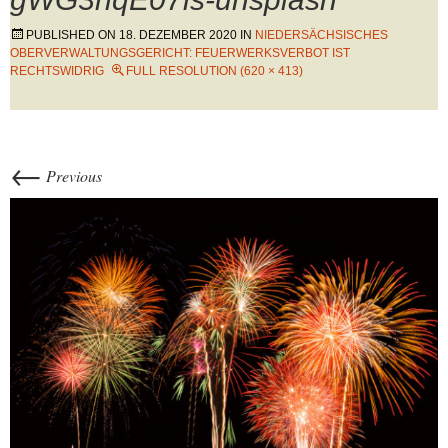
PUBLISHED ON
18. DEZEMBER 2020
IN
NIEDERSÄCHSISCHES
OBERVERWALTUNGSGERICHT: FEUERWERKSVERBOT IST
RECHTSWIDRIG
FULL RESOLUTION (620 × 413)
←
Previous