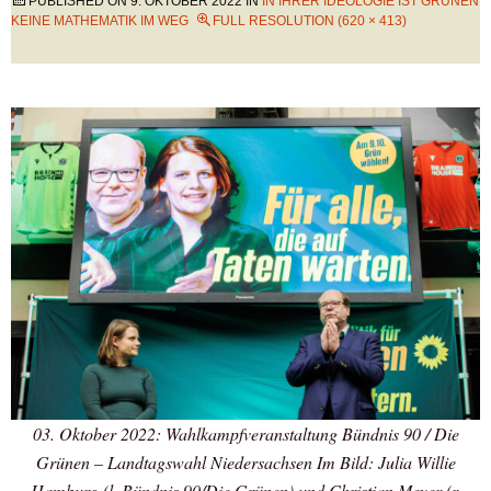
PUBLISHED ON
9. OKTOBER 2022
IN
IN IHRER IDEOLOGIE IST GRÜNEN
KEINE MATHEMATIK IM WEG
FULL RESOLUTION (620 × 413)
03. Oktober 2022: Wahlkampfveranstaltung Bündnis 90 / Die
Grünen – Landtagswahl Niedersachsen Im Bild: Julia Willie
Hamburg (l, Bündnis 90/Die Grünen) und Christian Meyer (r,