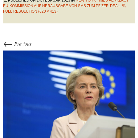
PUBLISHED ON
14. FEBRUAR 2023
IN
NEW YORK TIMES VERKLAGT
EU-KOMMISSION AUF HERAUSGABE VON SMS ZUM PFIZER-DEAL
FULL RESOLUTION (620 × 413)
←
Previous