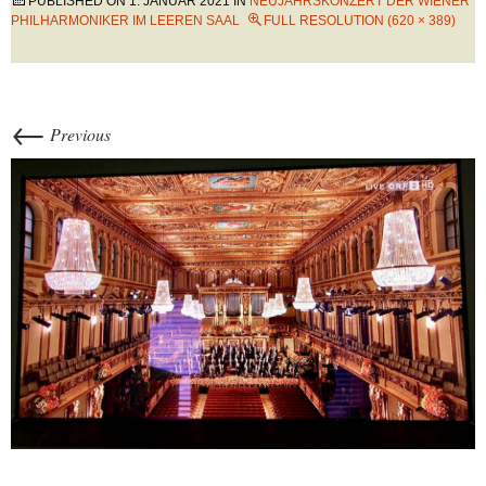
PUBLISHED ON
1. JANUAR 2021
IN
NEUJAHRSKONZERT DER WIENER
PHILHARMONIKER IM LEEREN SAAL
FULL RESOLUTION (620 × 389)
←
Previous