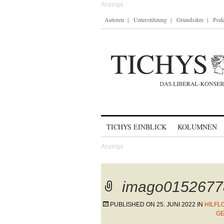
Autoren
Unterstützung
Grundsätze
Podc
Skip to content
TICHYS EINBLICK
KOLUMNEN
imago0152677
PUBLISHED ON
25. JUNI 2022
IN
HILFL
GE