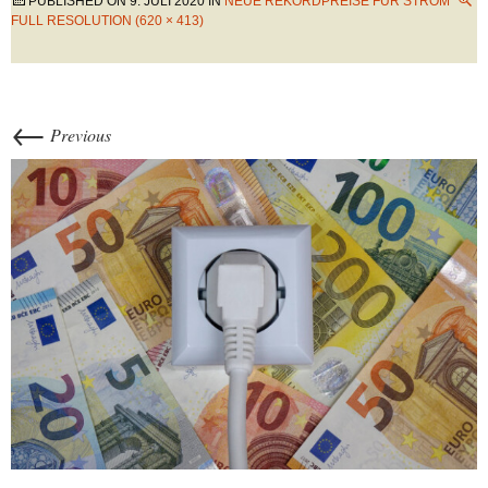
PUBLISHED ON
9. JULI 2020
IN
NEUE REKORDPREISE FÜR STROM
FULL RESOLUTION (620 × 413)
←
Previous