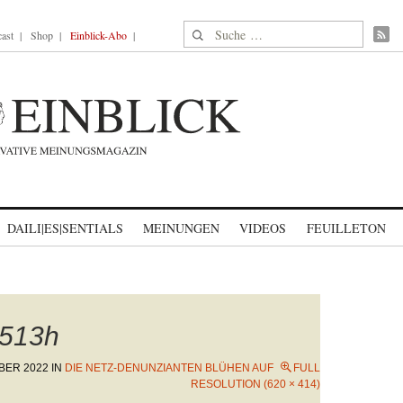
Suche nach:
ast
Shop
Einblick-Abo
DAILI|ES|SENTIALS
MEINUNGEN
VIDEOS
FEUILLETON
513h
BER 2022
IN
DIE NETZ-DENUNZIANTEN BLÜHEN AUF
FULL
RESOLUTION (620 × 414)