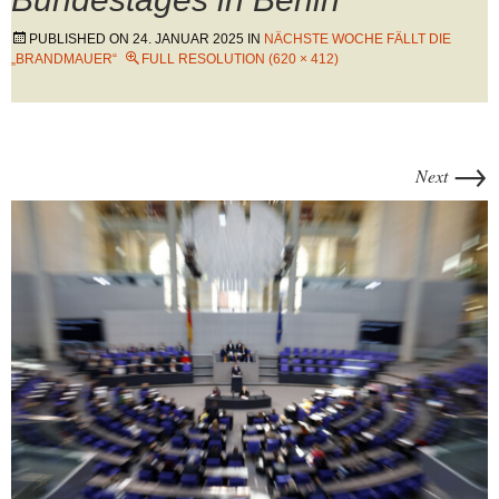
PUBLISHED ON
24. JANUAR 2025
IN
NÄCHSTE WOCHE FÄLLT DIE
„BRANDMAUER“
FULL RESOLUTION (620 × 412)
→
Next