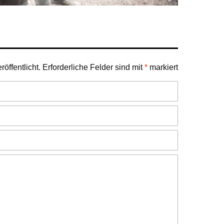
öffentlicht.
Erforderliche Felder sind mit
*
markiert