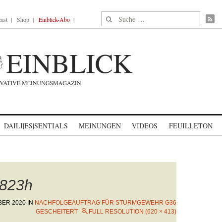
Suche nach:
ast
Shop
Einblick-Abo
DAILI|ES|SENTIALS
MEINUNGEN
VIDEOS
FEUILLETON
823h
BER 2020
IN
NACHFOLGEAUFTRAG FÜR STURMGEWEHR G36
GESCHEITERT
FULL RESOLUTION (620 × 413)