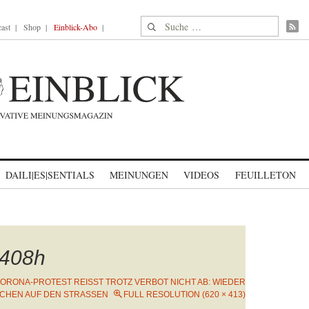
Suche nach:
ast
Shop
Einblick-Abo
DAILI|ES|SENTIALS
MEINUNGEN
VIDEOS
FEUILLETON
408h
ORONA-PROTEST REISST TROTZ VERBOT NICHT AB: WIEDER H
EN AUF DEN STRASSEN
FULL RESOLUTION (620 × 413)