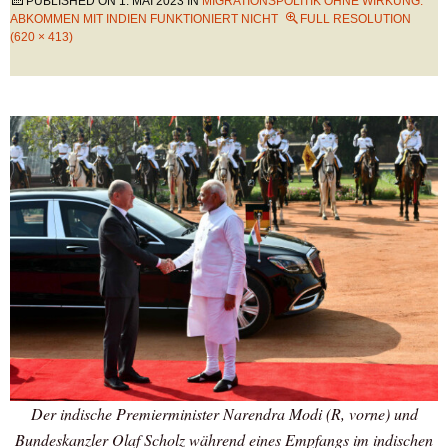
PUBLISHED ON
1. MAI 2023
IN
MIGRATIONSPOLITIK OHNE WIRKUNG:
ABKOMMEN MIT INDIEN FUNKTIONIERT NICHT
FULL RESOLUTION
(620 × 413)
Der indische Premierminister Narendra Modi (R, vorne) und
Bundeskanzler Olaf Scholz während eines Empfangs im indischen