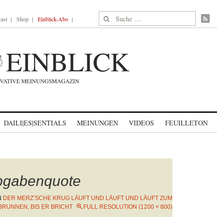
Suche nach:
ast
Shop
Einblick-Abo
DAILI|ES|SENTIALS
MEINUNGEN
VIDEOS
FEUILLETON
bgabenquote
N
DER MERZ’SCHE KRUG LÄUFT UND LÄUFT UND LÄUFT ZUM
BRUNNEN, BIS ER BRICHT
FULL RESOLUTION (1200 × 800)