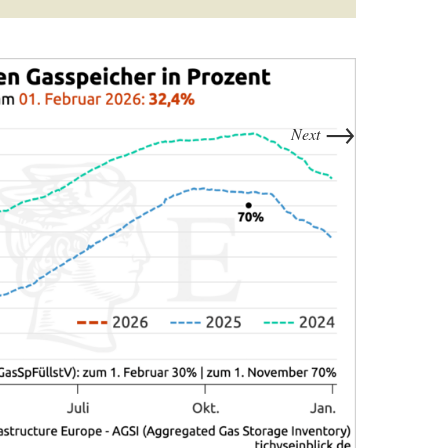
→
Next