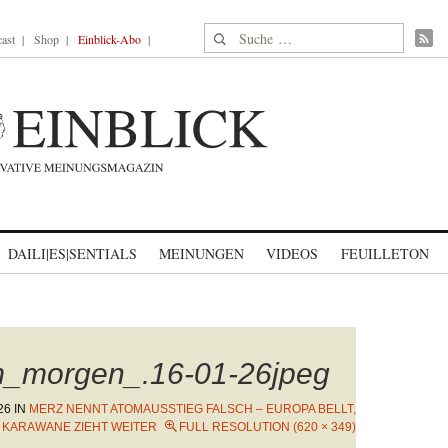
Suche nach:
ast
Shop
Einblick-Abo
DAILI|ES|SENTIALS
MEINUNGEN
VIDEOS
FEUILLETON
m_morgen_.16-01-26jpeg
26
IN
MERZ NENNT ATOMAUSSTIEG FALSCH – EUROPA BELLT,
 KARAWANE ZIEHT WEITER
FULL RESOLUTION (620 × 349)