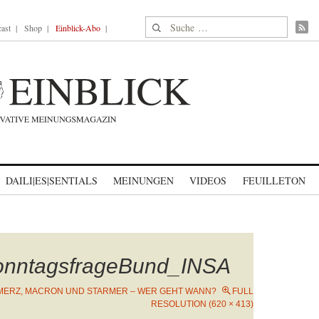
Suche nach:
ast
Shop
Einblick-Abo
DAILI|ES|SENTIALS
MEINUNGEN
VIDEOS
FEUILLETON
onntagsfrageBund_INSA
MERZ, MACRON UND STARMER – WER GEHT WANN?
FULL
RESOLUTION (620 × 413)