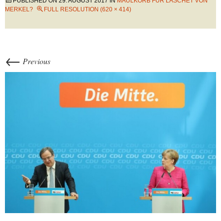
PUBLISHED ON
29. AUGUST 2017
IN
MAULKORB FÜR LASCHET VON
MERKEL?
FULL RESOLUTION (620 × 414)
←
Previous