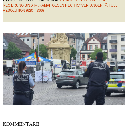
PUBLISHED ON
2. JUNI 2024
IN
MANNHEIM ZEIGT: ÖRR UND
REGIERUNG SIND IM „KAMPF GEGEN RECHTS“ VERFANGEN
FULL
RESOLUTION (620 × 366)
KOMMENTARE