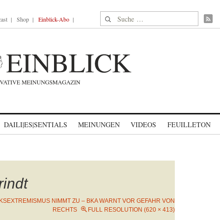
Suche nach:
ast
Shop
Einblick-Abo
DAILI|ES|SENTIALS
MEINUNGEN
VIDEOS
FEUILLETON
indt
NKSEXTREMISMUS NIMMT ZU – BKA WARNT VOR GEFAHR VON
RECHTS
FULL RESOLUTION (620 × 413)