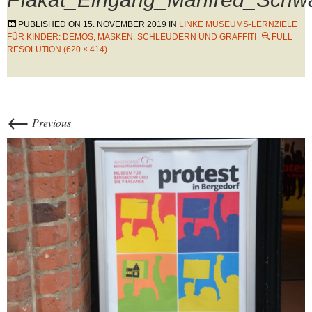
PUBLISHED ON
15. NOVEMBER 2019
IN
LINKE MUSEUMS-LERNZIELE
FÜR KINDER: DEMOS, MASKEN, SCHLEUDERN UND GRAFFITI
FULL
RESOLUTION (620 × 414)
←
Previous