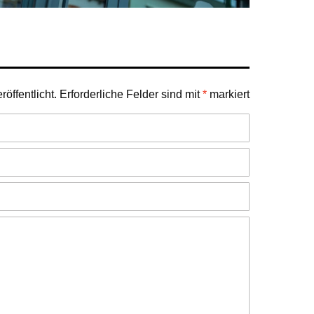
öffentlicht.
Erforderliche Felder sind mit
*
markiert