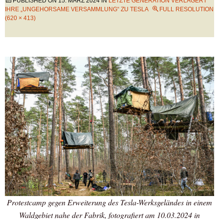
PUBLISHED ON
15. MÄRZ 2024
IN
LETZTE GENERATION VERLAGERT
IHRE „UNGEHORSAME VERSAMMLUNG“ ZU TESLA
FULL RESOLUTION
(620 × 413)
Protestcamp gegen Erweiterung des Tesla-Werksgeländes in einem
Waldgebiet nahe der Fabrik, fotografiert am 10.03.2024 in