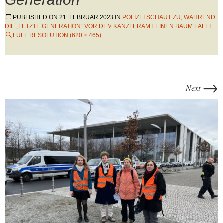
PUBLISHED ON
21. FEBRUAR 2023
IN
POLIZEI SCHAUT ZU, WÄHREND
DIE „LETZTE GENERATION“ VOR DEM KANZLERAMT EINEN BAUM FÄLLT
FULL RESOLUTION (620 × 465)
→
Next