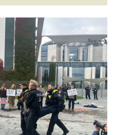
→
Next