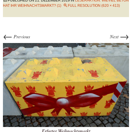
PUBLISHED ON
21. DEZEMBER 2019
IN
LESERAKTION: WIEVIEL BETON
HAT IHR WEIHNACHTSMARKT? (1)
FULL RESOLUTION (620 × 413)
←
→
Previous
Next
Erfurter Weihnachtsmarkt