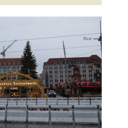
→
Next